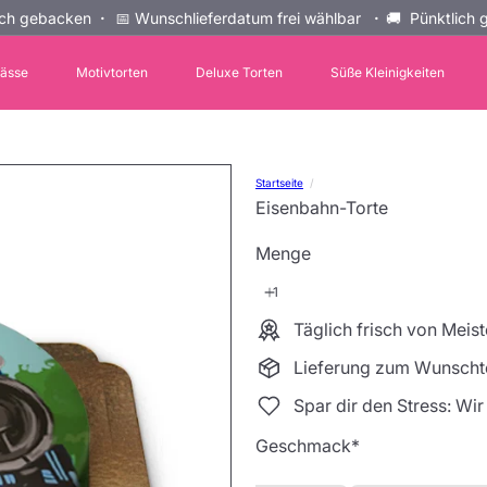
sch gebacken
·
📅 Wunschlieferdatum frei wählbar
·
🚚 Pünktlich g
Pause
Diashow
lässe
Motivtorten
Deluxe Torten
Süße Kleinigkeiten
Startseite
Eisenbahn-Torte
Menge
Täglich frisch von Mei
Lieferung zum Wunscht
Spar dir den Stress: Wir
Geschmack
*