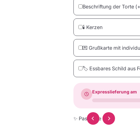
Beschriftung der Torte
(
🕯️ Kerzen
💌 Grußkarte mit indivi
10 Kerzen
20 Kerzen
3
🏷️ Essbares Schild aus 
€2,00
€4,00
Expresslieferung am
Einschulung
deineTorte Grußkar
Herz
€3,50
€2,90
€3,90
✨ Passende Deko