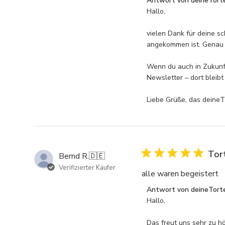
Kommentare
Antwort von deineTort
des
Hallo,

Store-
Besitzers
vielen Dank für deine s
zu
angekommen ist. Genau 
{{Reviewer_name}}s
Bewertung
Wenn du auch in Zukunft
von
Newsletter – dort bleibt
Wed
May
Liebe Grüße, das deine
27
2026
Tor
Bernd R.
🇩🇪
Verifizierter Käufer
alle waren begeistert
Kommentare
Antwort von deineTort
des
Hallo,

Store-
Besitzers
Das freut uns sehr zu hö