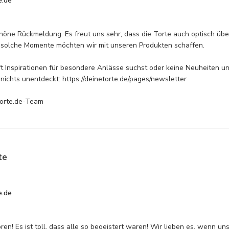
e.de
chöne Rückmeldung. Es freut uns sehr, dass die Torte auch optisch üb
solche Momente möchten wir mit unseren Produkten schaffen.

 Inspirationen für besondere Anlässe suchst oder keine Neuheiten un
 nichts unentdeckt: https://deinetorte.de/pages/newsletter 

Torte.de-Team
te
e.de
ren! Es ist toll, dass alle so begeistert waren! Wir lieben es, wenn 