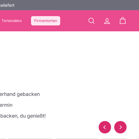
eliefert
Tortendeko
Firmentorten
Suche
Account
Warenko
sterhand gebacken
ermin
 backen, du genießt!