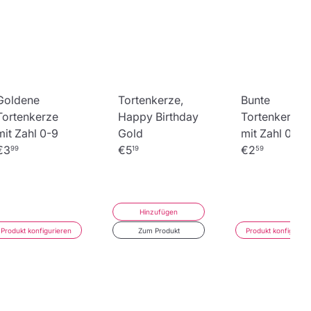
Goldene
Tortenkerze,
Bunte
Tortenkerze
Happy Birthday
Tortenkerze
mit Zahl 0-9
Gold
mit Zahl 0-9
€3
€5
€2
99
19
59
Hinzufügen
Produkt konfigurieren
Zum Produkt
Produkt konfigurier