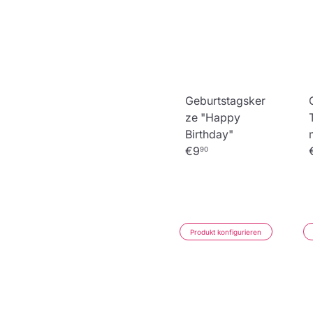
Geburtstagsker
ze "Happy
Birthday"
€9
90
Produkt konfigurieren