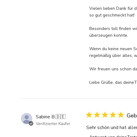
Store-
deine Eisenbahn-
Besitzers
Vielen lieben Dank für d
zu
so gut geschmeckt hat!

Höhe der Torte:
{{Reviewer_name}}s
Bewertung
Besonders toll finden wi
von
überzeugen konnte.

Tue
May
Wenn du keine neuen Sor
05
regelmäßig über alles, w
2026
Wir freuen uns schon da
Liebe Grüße, das deine
Geb
Sabine B.
🇩🇪
Verifizierter Käufer
Sehr schön und hat all