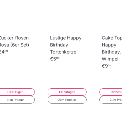
Zucker-Rosen
Lustige Happy
Cake Topper
Rosa (6er Set)
Birthday
Happy
€4
Tortenkerze
Birthday, bun
69
€5
Wimpel
19
€9
39
Hinzufügen
Hinzufügen
Hinzufügen
Zum Produkt
Zum Produkt
Zum Produkt