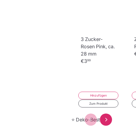
Tortenkerze,
3 Zucker-
Happy Birthday
Rosen Pink, ca.
Gold
28 mm
€5
€3
19
99
Hinzufügen
Hinzufügen
Zum Produkt
Zum Produkt
⭐ Deko-Bestseller