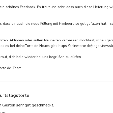
 Torte zu dir nach Hause!
ein schönes Feedback. Es freut uns sehr, dass auch diese Lieferung wie
 5cm
r, dass dir auch die neue Füllung mit Himbeere so gut gefallen hat – sc
ten, Aktionen oder süßen Neuheiten verpassen möchtest, schau gerne 
as es bei deineTorte.de Neues gibt: https://deinetorte.de/pages/newslet
rauf, dich bald wieder bei uns begrüßen zu dürfen

Torte.de-Team
urtstagstorte
en Gästen sehr gut geschmeckt.